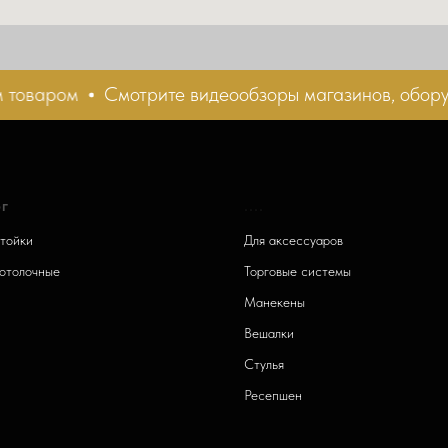
оваром
Смотрите видеообзоры магазинов, оборуд
г
....
тойки
Для аксессуаров
отолочные
Торговые системы
и
Манекены
Вешалки
Стулья
Ресепшен