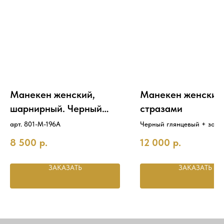
Манекен женский,
Манекен женский
шарнирный. Черный
стразами
глянец +стразы
арт. 801-M-196A
Черный глянцевый + золо
стразы
+серебро
8 500
р.
12 000
р.
ЗАКАЗАТЬ
ЗАКАЗАТЬ