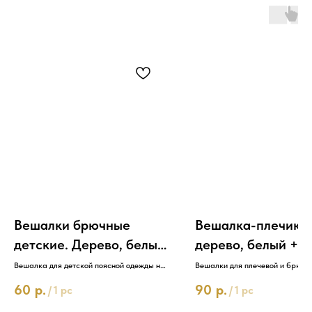
Вешалки брючные
Вешалка-плечики
детские. Дерево, белый
дерево, белый +
+ золото
серебро
Вешалка для детской поясной одежды на
Вешалки для плечевой и брючн
прищепках
одежды
60
р.
90
р.
/
1 pc
/
1 pc