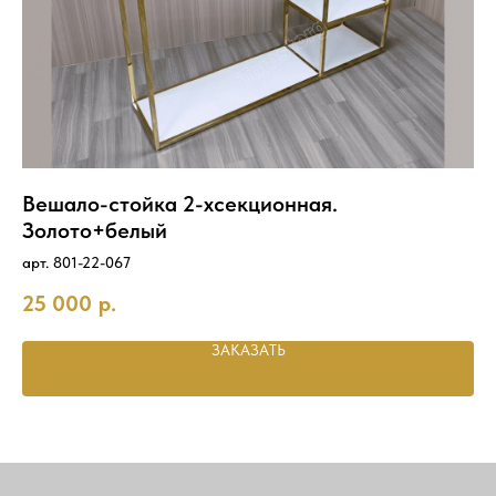
Вешало-стойка 2-хсекционная.
В
Золото+белый
80
арт. 801-22-067
17
25 000
р.
ЗАКАЗАТЬ