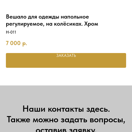
Вешало для одежды напольное
В
регулируемое, на колёсиках. Хром
ар
H-011
12
7 000
р.
ЗАКАЗАТЬ
Наши контакты здесь.
Также можно задать вопросы,
оставив заявку.