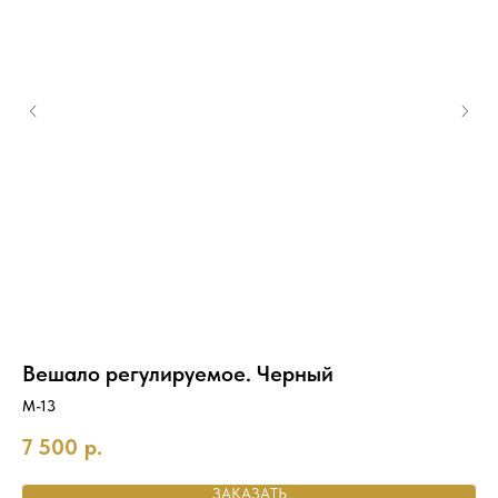
Вешало регулируемое. Черный
В
М-13
80
7 500
р.
11
ЗАКАЗАТЬ