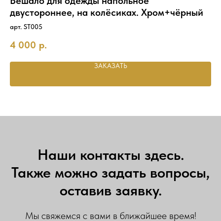
Вешало для одежды напольное
В
й
двустороннее, на колёсиках. Хром+чёрный
ре
арт. ST005
H-
4 000
р.
7 
ЗАКАЗАТЬ
Наши контакты здесь.
Также можно задать вопросы,
оставив заявку.
Мы свяжемся с вами в ближайшее время!