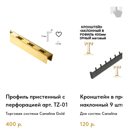
Профиль пристенный с
Кронштейн в проф
перфорацией арт. TZ-01
наклонный 9 штыр
прямой
Торговая система Canalina Gold
Для систем Canalina
400
р.
120
р.