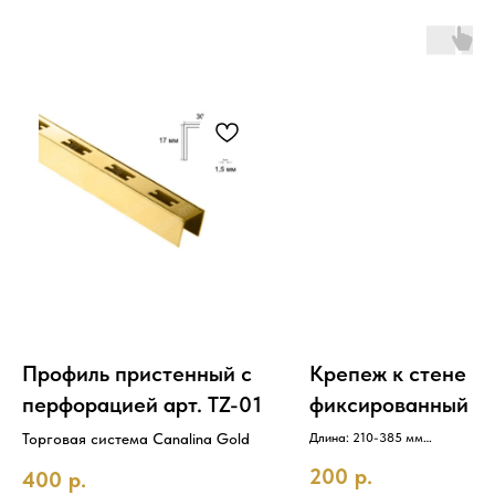
Профиль пристенный с
Крепеж к стене
перфорацией арт. TZ-01
фиксированный д
пазиза
Торговая система Canalina Gold
Длина: 210-385 мм
Цвет: Черный шагрень
200
р.
400
р.