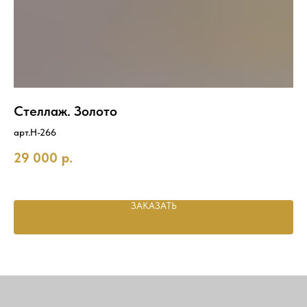
.
Стеллаж. Золото
С
арт.Н-266
ар
29 000
р.
1
Out
ЗАКАЗАТЬ