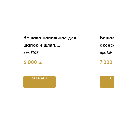
Вешало напольное для
Вешал
шапок и шляп.
аксес
Хром+чёрный
арт. ST021
арт. MH
6 000
р.
7 000
ЗАКАЗАТЬ
ЗАК