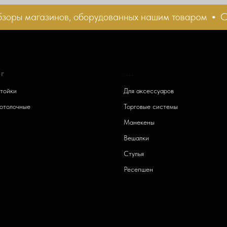
ы магазинов, оборудованных нашим товаром
Смот
г
....
тойки
Для аксессуаров
отолочные
Торговые системы
и
Манекены
Вешалки
Стулья
Ресепшен