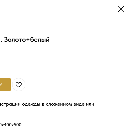
е. Золото+белый
У
нстрации одежды в сложенном виде или
00x400x500