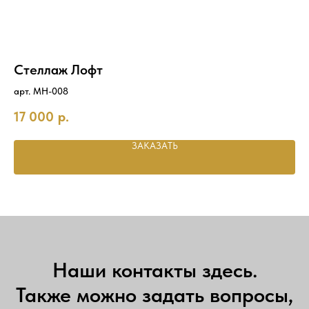
Стеллаж Лофт
С
арт. MH-008
Цве
Раз
220
17 000
р.
зол
дву
ЗАКАЗАТЬ
Наши контакты здесь.
Также можно задать вопросы,