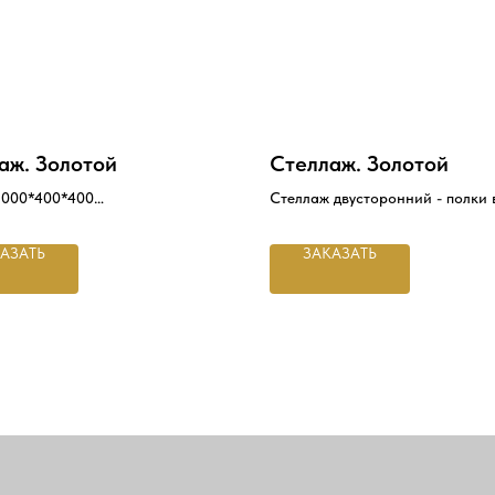
аж. Золотой
Стеллаж. Золотой
2000*400*400
Стеллаж двусторонний - полки 
и чёрном цветах, с 12 разноур
олка
полками для демонстрации оде
АЗАТЬ
ЗАКАЗАТЬ
ронняя доска
стопках или аксессуаров
1200 *400*2400