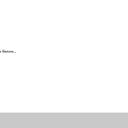
в белом
овневыми
жды в