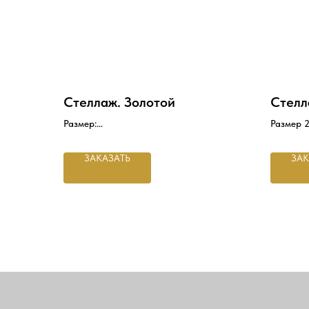
Стеллаж. Золотой
Стелл
Размер:
Размер 
2200*600*400
Цвет
Цвет
золото п
ЗАКАЗАТЬ
ЗАК
золото полка
двухсто
двухсторонняя доска