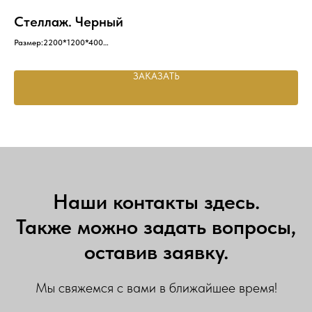
Стеллаж. Черный
С
Размер:2200*1200*400
Раз
чёрный полка
Сте
двухсторонняя доска
раз
ЗАКАЗАТЬ
акс
Наши контакты здесь.
Также можно задать вопросы,
оставив заявку.
Мы свяжемся с вами в ближайшее время!