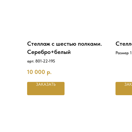
Стеллаж с шестью полками.
Стелл
Серебро+белый
Размер 
Стеллаж 
арт. 801-22-195
и чёрном
полками
10 000
р.
стопках 
ЗАКАЗАТЬ
ЗАК