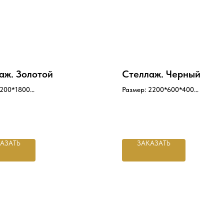
аж. Золотой
Стеллаж. Черный
1200*1800
Размер: 2200*600*400
двусторонний - полки в белом
чёрный полка
 цветах, с 5 разноуровневыми
двухсторонняя доска
 для демонстрации одежды в
или аксессуаров
АЗАТЬ
ЗАКАЗАТЬ