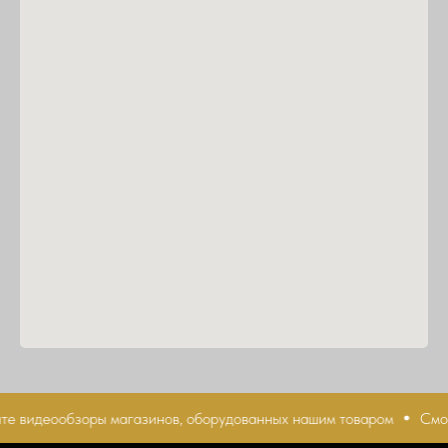
е видеообзоры магазинов, оборудованных нашим товаром
Смот