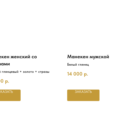
кен женский со
Манекен мужской
зами
Белый глянец
 глянцевый + золото + стразы
14 000
р.
00
р.
АКАЗАТЬ
ЗАКАЗАТЬ