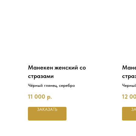
Манекен женский со
Мане
стразами
стра
Чёрный глянец, серебро
Черный
11 000
р.
12 0
ЗАКАЗАТЬ
З