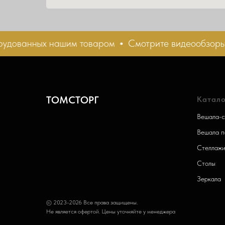
дованных нашим товаром
Смотрите видеообзоры ма
ТОМСТОРГ
Катало
Вешала-с
Вешала п
Стеллаж
Столы
Зеркала
© 2023-2026 Все права защищены.
Не является офертой. Цены уточняйте у менеджера