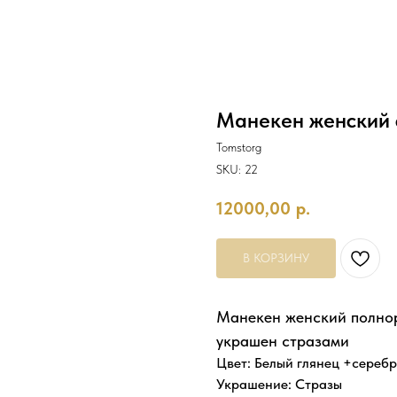
Манекен женский 
Tomstorg
SKU:
22
12000,00
р.
В КОРЗИНУ
Манекен женский полнор
украшен стразами
Цвет: Белый глянец +сереб
Украшение: Стразы