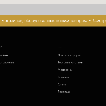
газинов, оборудованных нашим товаром
Смотрите
г
....
тойки
Для аксессуаров
отолочные
Торговые системы
и
Манекены
Вешалки
Стулья
Ресепшен